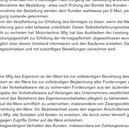
Annahme der Bestellung - etwa nach Prüfung der Bonität des Kunden 
nahme der Bestellung werden dem Kunden wahlweise per E-Mail, per F
ätigung zustande gekommen.
 von der Verpflichtung zur Erfüllung des Vertrages zu lösen, wenn die 
lieferung ganz oder teilweise unterbleibt. Dieser Selbstbelieferungsvor
t zu vertreten hat. Motortechnic Mfg. hat das Ausbleiben der Leistung n
kungsgeschäft zur Erfüllung der Vertragspflichten abgeschlossen wurde.
lich über diesen Umstand informieren und den Kaufpreis erstatten. 
geschrieben und mit zukünftigen Bestellungen verrechnet wird.
nic Mfg.das Eigentum an der Ware bis zur vollständigen Bezahlung de
ntum an der Ware bis zur vollständigen Begleichung aller Forderungen 
t der Vorbehaltsware die zu sichernden Forderungen aus der laufen
reigabe der Vorbehaltsware auf Verlangen des Unternehmers verpflichtet
ährend des Bestehens des Eigentumsvorbehaltes pfleglich zu behandeln
er auf die Ware schriftlich zu unterrichten, insbesondere von Zwangsv
ichtung der Ware. Ein Besitzwechsel sowie den eigenen Anschriftenwe
c Mfg. alle Schäden und Kosten zu ersetzen, die durch einen Verstoß 
egen Zugriffe Dritter auf die Ware entstehen.
vertragswidrigem Verhalten des Kunden, insbesondere bei Zahlungsverzu