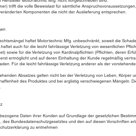
ersteller Motortechnic Mfg. nicht vorgeschrieben sind.
) trifft die volle Beweislast für sämtliche Anspruchsvoraussetzungen
 veränderten Komponenten die nicht der Auslieferung entsprechen.
gen
echtsmängel haftet Motortechnic Mfg. unbeschränkt, soweit die Schad
haftet auch für die leicht fahrlässige Verletzung von wesentlichen Pflich
t) sowie für die Verletzung von Kardinalpflichten (Pflichten, deren Er
rst ermöglicht und auf deren Einhaltung der Kunde regelmäßig vertraut
en. Für die leicht fahrlässige Verletzung anderer als der vorstehenden
henden Absatzes gelten nicht bei der Verletzung von Leben, Körper u
haffenheit des Produktes und bei arglistig verschwiegenen Mängeln. 
.
tz
enbezogene Daten ihrer Kunden auf Grundlage der gesetzlichen Besti
des Bundesdatenschutzgesetztes und den auf diesen Vorschriften er
nschutzerklärung zu entnehmen