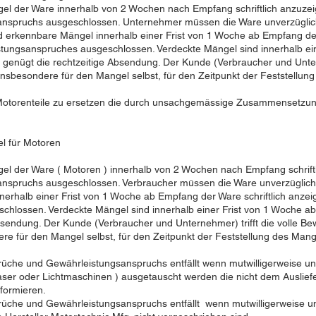
el der Ware innerhalb von 2 Wochen nach Empfang schriftlich anzuzeige
spruchs ausgeschlossen. Unternehmer müssen die Ware unverzüglich 
kennbare Mängel innerhalb einer Frist von 1 Woche ab Empfang der W
tungsanspruches ausgeschlossen. Verdeckte Mängel sind innerhalb ei
g genügt die rechtzeitige Absendung. Der Kunde (Verbraucher und Unterne
sbesondere für den Mangel selbst, für den Zeitpunkt der Feststellung 
t Motorenteile zu ersetzen die durch unsachgemässige Zusammensetzung v
l für Motoren
el der Ware ( Motoren ) innerhalb von 2 Wochen nach Empfang schriftli
spruchs ausgeschlossen. Verbraucher müssen die Ware unverzüglich
rhalb einer Frist von 1 Woche ab Empfang der Ware schriftlich anzei
hlossen. Verdeckte Mängel sind innerhalb einer Frist von 1 Woche ab 
sendung. Der Kunde (Verbraucher und Unternehmer) trifft die volle Bew
 für den Mangel selbst, für den Zeitpunkt der Feststellung des Mangel
üche und Gewährleistungsanspruchs entfällt wenn mutwilligerweise und
ser oder Lichtmaschinen ) ausgetauscht werden die nicht dem Auslie
nformieren.
üche und Gewährleistungsanspruchs entfällt wenn mutwilligerweise un