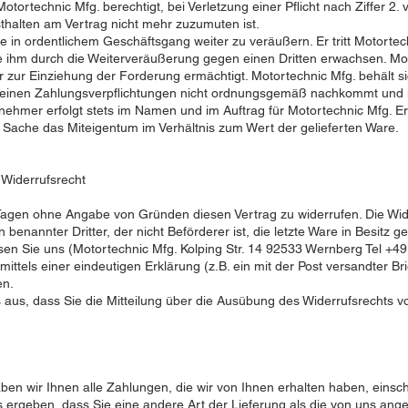
ortechnic Mfg. berechtigt, bei Verletzung einer Pflicht nach Ziffer 2.
halten am Vertrag nicht mehr zuzumuten ist.
e in ordentlichem Geschäftsgang weiter zu veräußern. Er tritt Motortech
 ihm durch die Weiterveräußerung gegen einen Dritten erwachsen. Mot
 zur Einziehung der Forderung ermächtigt. Motortechnic Mfg. behält si
seinen Zahlungsverpflichtungen nicht ordnungsgemäß nachkommt und i
ehmer erfolgt stets im Namen und im Auftrag für Motortechnic Mfg. Erf
 Sache das Miteigentum im Verhältnis zum Wert der gelieferten Ware.
 Widerrufsrecht
agen ohne Angabe von Gründen diesen Vertrag zu widerrufen. Die Wider
benannter Dritter, der nicht Beförderer ist, die letzte Ware in Besitz
en Sie uns (Motortechnic Mfg. Kolping Str. 14 92533 Wernberg Tel +49
mittels einer eindeutigen Erklärung (z.B. ein mit der Post versandter Br
ren.
s aus, dass Sie die Mitteilung über die Ausübung des Widerrufsrechts vo
ben wir Ihnen alle Zahlungen, die wir von Ihnen erhalten haben, einsc
us ergeben, dass Sie eine andere Art der Lieferung als die von uns ang