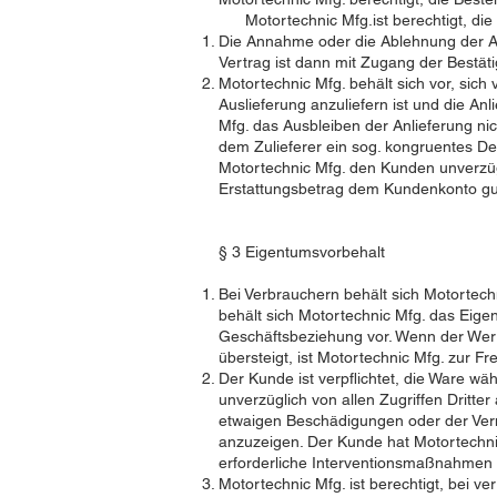
Motortechnic Mfg.ist berechtigt, die 
Die Annahme oder die Ablehnung der An
Vertrag ist dann mit Zugang der Best
Motortechnic Mfg. behält sich vor, sich
Auslieferung anzuliefern ist und die An
Mfg. das Ausbleiben der Anlieferung nich
dem Zulieferer ein sog. kongruentes Dec
Motortechnic Mfg. den Kunden unverzüg
Erstattungsbetrag dem Kundenkonto gut
§ 3 Eigentumsvorbehalt
Bei Verbrauchern behält sich Motortech
behält sich Motortechnic Mfg. das Eige
Geschäftsbeziehung vor. Wenn der Wer
übersteigt, ist Motortechnic Mfg. zur F
Der Kunde ist verpflichtet, die Ware w
unverzüglich von allen Zugriffen Dritt
etwaigen Beschädigungen oder der Vern
anzuzeigen. Der Kunde hat Motortechni
erforderliche Interventionsmaßnahmen g
Motortechnic Mfg. ist berechtigt, bei 