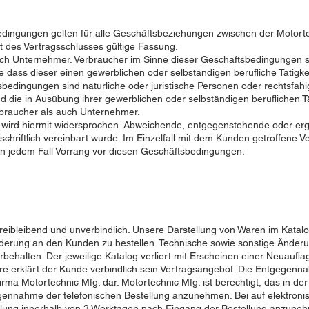
edingungen gelten für alle Geschäftsbeziehungen zwischen der Motort
kt des Vertragsschlusses gültige Fassung.
ch Unternehmer. Verbraucher im Sinne dieser Geschäftsbedingungen si
 dass dieser einen gewerblichen oder selbständigen berufliche Tätigk
bedingungen sind natürliche oder juristische Personen oder rechtsfäh
d die in Ausübung ihrer gewerblichen oder selbständigen beruflichen T
braucher als auch Unternehmer.
 wird hiermit widersprochen. Abweichende, entgegenstehende oder e
schriftlich vereinbart wurde. Im Einzelfall mit dem Kunden getroffen
 jedem Fall Vorrang vor diesen Geschäftsbedingungen.
reibleibend und unverbindlich. Unsere Darstellung von Waren im Katalog
orderung an den Kunden zu bestellen. Technische sowie sonstige Änder
halten. Der jeweilige Katalog verliert mit Erscheinen einer Neuauflage
e erklärt der Kunde verbindlich sein Vertragsangebot. Die Entgegenna
irma Motortechnic Mfg. dar. Motortechnic Mfg. ist berechtigt, das in de
ennahme der telefonischen Bestellung anzunehmen. Bei auf elektronis
tellung innerhalb von 3 Werktagen nach Eingang der Bestellung anzune