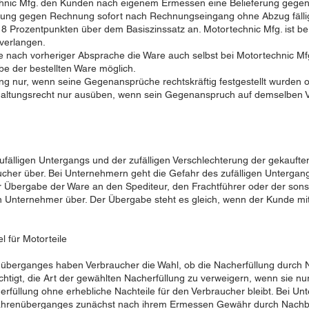
chnic Mfg. den Kunden nach eigenem Ermessen eine Belieferung gegen
rung gegen Rechnung sofort nach Rechnungseingang ohne Abzug fällig.
 Prozentpunkten über dem Basiszinssatz an. Motortechnic Mfg. ist be
verlangen.
 nach vorheriger Absprache die Ware auch selbst bei Motortechnic Mfg.
 der bestellten Ware möglich.
ng nur, wenn seine Gegenansprüche rechtskräftig festgestellt wurden 
altungsrecht nur ausüben, wenn sein Gegenanspruch auf demselben Ve
zufälligen Untergangs und der zufälligen Verschlechterung der gekauf
cher über. Bei Unternehmern geht die Gefahr des zufälligen Untergang
 Übergabe der Ware an den Spediteur, den Frachtführer oder der son
n Unternehmer über. Der Übergabe steht es gleich, wenn der Kunde mit
 für Motorteile
überganges haben Verbraucher die Wahl, ob die Nacherfüllung durch 
rechtigt, die Art der gewählten Nacherfüllung zu verweigern, wenn sie n
erfüllung ohne erhebliche Nachteile für den Verbraucher bleibt. Bei Un
ahrenüberganges zunächst nach ihrem Ermessen Gewähr durch Nachbe