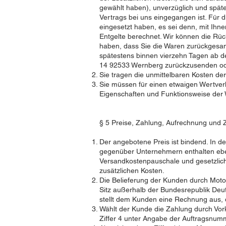
gewählt haben), unverzüglich und späte
Vertrags bei uns eingegangen ist. Für 
eingesetzt haben, es sei denn, mit Ihn
Entgelte berechnet. Wir können die Rüc
haben, dass Sie die Waren zurückgesand
spätestens binnen vierzehn Tagen ab de
14 92533 Wernberg zurückzusenden oder
Sie tragen die unmittelbaren Kosten d
Sie müssen für einen etwaigen Wertver
Eigenschaften und Funktionsweise der 
§ 5 Preise, Zahlung, Aufrechnung und 
Der angebotene Preis ist bindend. In d
gegenüber Unternehmern enthalten ebenf
Versandkostenpauschale und gesetzlic
zusätzlichen Kosten.
Die Belieferung der Kunden durch Moto
Sitz außerhalb der Bundesrepublik Deut
stellt dem Kunden eine Rechnung aus, d
Wählt der Kunde die Zahlung durch Vork
Ziffer 4 unter Angabe der Auftragsnum