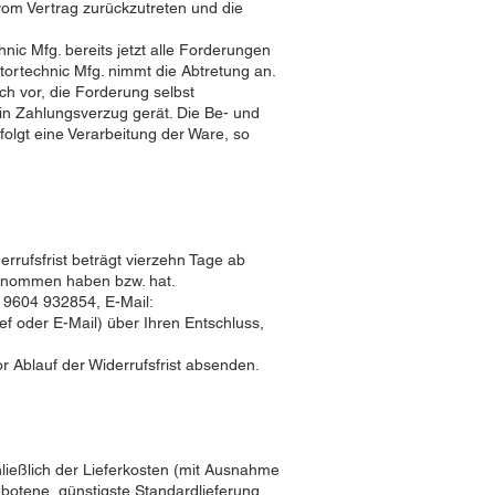
 vom Vertrag zurückzutreten und die
nic Mfg. bereits jetzt alle Forderungen
ortechnic Mfg. nimmt die Abtretung an.
ch vor, die Forderung selbst
n Zahlungsverzug gerät. Die Be- und
olgt eine Verarbeitung der Ware, so
rufsfrist beträgt vierzehn Tage ab
 genommen haben bzw. hat.
 9604 932854, E-Mail:
ief oder E-Mail) über Ihren Entschluss,
r Ablauf der Widerrufsfrist absenden.
hließlich der Lieferkosten (mit Ausnahme
ebotene, günstigste Standardlieferung