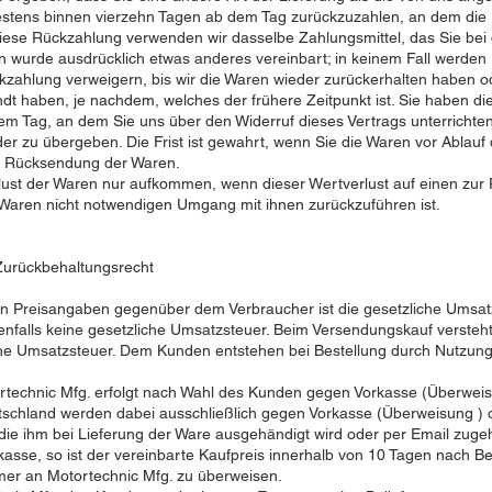
stens binnen vierzehn Tagen ab dem Tag zurückzuzahlen, an dem die M
diese Rückzahlung verwenden wir dasselbe Zahlungsmittel, das Sie bei 
en wurde ausdrücklich etwas anderes vereinbart; in keinem Fall werde
kzahlung verweigern, bis wir die Waren wieder zurückerhalten haben o
t haben, je nachdem, welches der frühere Zeitpunkt ist. Sie haben di
m Tag, an dem Sie uns über den Widerruf dieses Vertrags unterrichten,
 zu übergeben. Die Frist ist gewahrt, wenn Sie die Waren vor Ablauf 
er Rücksendung der Waren.
lust der Waren nur aufkommen, wenn dieser Wertverlust auf einen zur 
Waren nicht notwendigen Umgang mit ihnen zurückzuführen ist.
Zurückbehaltungsrecht
en Preisangaben gegenüber dem Verbraucher ist die gesetzliche Umsat
alls keine gesetzliche Umsatzsteuer. Beim Versendungskauf versteht s
he Umsatzsteuer. Dem Kunden entstehen bei Bestellung durch Nutzung
rtechnic Mfg. erfolgt nach Wahl des Kunden gegen Vorkasse (Überweis
schland werden dabei ausschließlich gegen Vorkasse (Überweisung ) od
ie ihm bei Lieferung der Ware ausgehändigt wird oder per Email zugeh
asse, so ist der vereinbarte Kaufpreis innerhalb von 10 Tagen nach B
mer an Motortechnic Mfg. zu überweisen.