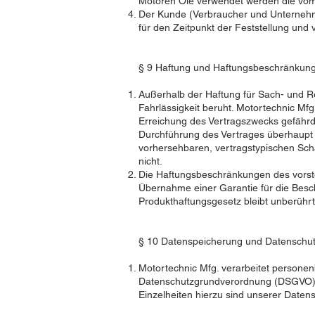
Motoren Öle verwendet werden die vom H
Der Kunde (Verbraucher und Unternehmer
für den Zeitpunkt der Feststellung und
§ 9 Haftung und Haftungsbeschränkun
Außerhalb der Haftung für Sach- und R
Fahrlässigkeit beruht. Motortechnic Mfg.
Erreichung des Vertragszwecks gefährde
Durchführung des Vertrages überhaupt e
vorhersehbaren, vertragstypischen Schad
nicht.
Die Haftungsbeschränkungen des vorste
Übernahme einer Garantie für die Besc
Produkthaftungsgesetz bleibt unberührt
§ 10 Datenspeicherung und Datenschu
Motortechnic Mfg. verarbeitet person
Datenschutzgrundverordnung (DSGVO), 
Einzelheiten hierzu sind unserer Date