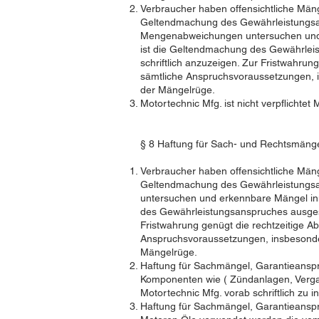
Verbraucher haben offensichtliche Mäng
Geltendmachung des Gewährleistungsan
Mengenabweichungen untersuchen und er
ist die Geltendmachung des Gewährleis
schriftlich anzuzeigen. Zur Fristwahrun
sämtliche Anspruchsvoraussetzungen, in
der Mängelrüge.
Motortechnic Mfg. ist nicht verpflichte
§ 8 Haftung für Sach- und Rechtsmänge
Verbraucher haben offensichtliche Mäng
Geltendmachung des Gewährleistungsan
untersuchen und erkennbare Mängel inne
des Gewährleistungsanspruches ausgesc
Fristwahrung genügt die rechtzeitige Ab
Anspruchsvoraussetzungen, insbesondere
Mängelrüge.
Haftung für Sachmängel, Garantieanspr
Komponenten wie ( Zündanlagen, Verga
Motortechnic Mfg. vorab schriftlich zu i
Haftung für Sachmängel, Garantieanspr