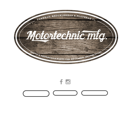
.Manufacturing of replica Motorcycle Parts for HD Classic Motorcycles
Produkte
Kontakt
HOME