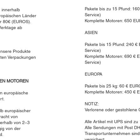
Pakete bis zu 15 Pfund: 16
n innerhalb
Service)
uropäischen Länder
Komplette Motoren: 650 EUR
für 80€ (EUROS).
 Werktage ab
ASIEN
Pakete bis 15 Pfund: 240 €
Service)
Unsere Produkte
Komplette Motoren: 690 € 
neten Verpackungen
Service)
EUROPA
TEN MOTOREN
Pakete bis 25 kg: 60 € EU
Komplette Motoren: 450 € 
in europäische
rt.
NOTIZ:
Verlorene oder gestohlene
lb europäischer
racht von
Alle Artikel mit UPS sind zu
nerhalb von 2–3
Alle Sendungen mit Post D
gig von der
Transportunternehmen sin
d.
versichert