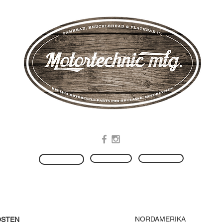
.Manufacturing of replica Motorcycle Parts for HD Classic Motorcycles
Produkte
Kontakt
HOME
NORDAMERIKA
OSTEN