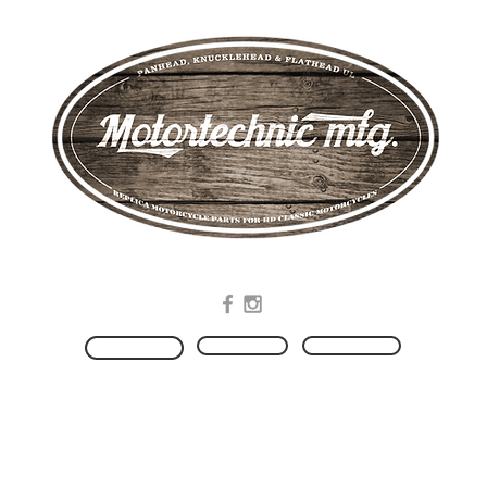
.Manufacturing of replica Motorcycle Parts for HD Classic Motorcycles
Produkte
Kontakt
HOME